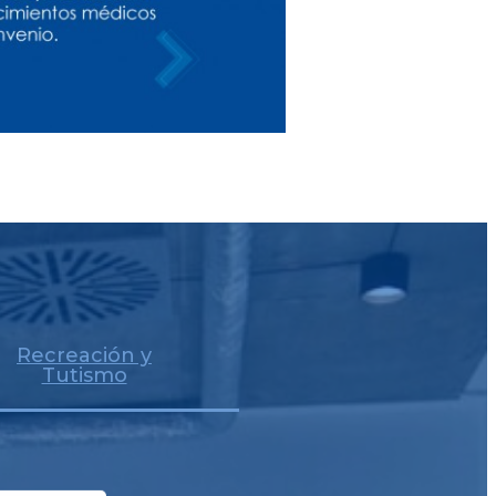
RÍODO
Saber Más
 TOMADAS
Recreación y
Tutismo
Saber Más