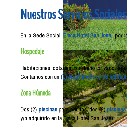
Nuestros Servicios Sociales
En la Sede Social
Finca Hotel San José,
podrá
Hospedaje
Habitaciones dotadas con baño privado, agua
Contamos con un
(1) Apartamento y 33 habitaci
Zona Húmeda
Dos (2)
piscinas
para adultos, dos (2)
piscinas
y/o adquirirlo en la Finca Hotel San José).