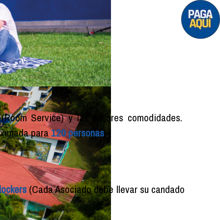
ón (Room Service) y las mejores comodidades.
oximada para
120 personas
.
lockers
(Cada Asociado debe llevar su candado