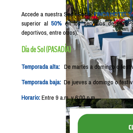
Accede a nuestra Sede Social
FINCA HOTEL S
superior al
50%
en los servicios de HOSP
deportivos, entre otros).
Día de Sol (PASADÍA)
Temporada alta:
De martes a domingo o festi
Temporada baja:
De jueves a domingo o festiv
Horario:
Entre 9 a.m. y 6:00 p.m.