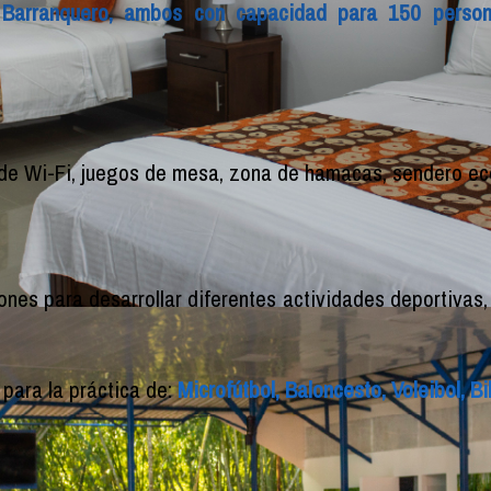
 Barranquero, ambos con capacidad para 150 person
de Wi-Fi, juegos de mesa, zona de hamacas, sendero eco
es para desarrollar diferentes actividades deportivas, c
para la práctica de:
Microfútbol, Baloncesto, Voleibol, B