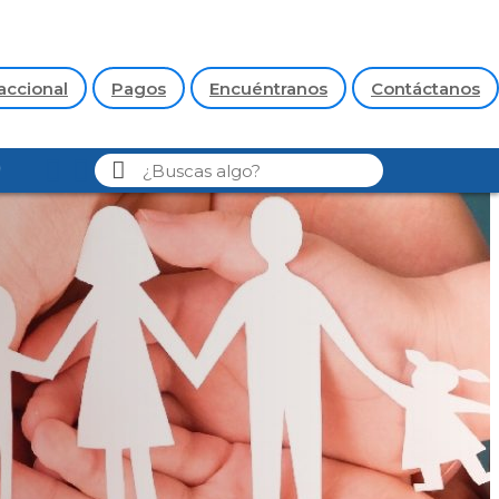
accional
Pagos
Encuéntranos
Contáctanos