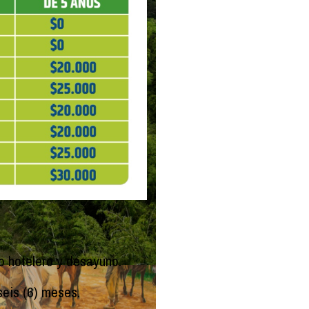
ro hotelero y desayuno.
seis (6) meses.