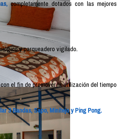
as,
completamente dotados con las mejores
lógico y parqueadero vigilado.
on el fin de promover la utilización del tiempo
illar 3 Bandas, Sapo, Minitejo y Ping Pong.