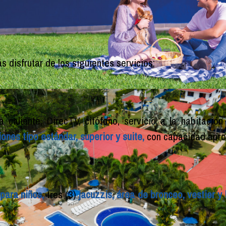
s disfrutar de los siguientes servicios:
 caliente, DirecTV, citófono, servicio a la habitaci
ones tipo estándar, superior y suite,
con capacidad apr
 para niños,
tres (3)
jacuzzis, área de bronceo,
vestier y 