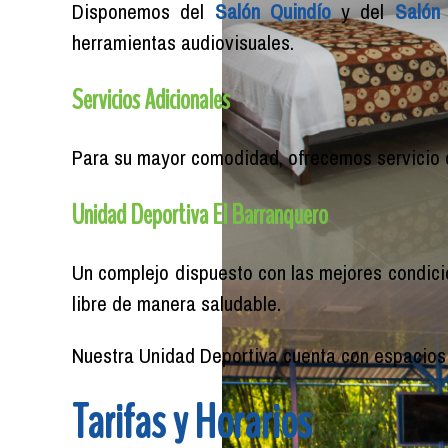
Disponemos del
Salón Quindío
y del
Salón
herramientas audiovisuales.
Servicios Adicionales
Para su mayor comodidad, ofrecemos servicio 
Unidad Deportiva El Barranquero
Un complejo dispuesto con las mejores condicion
libre de manera saludable.
Nuestra Unidad Deportiva cuenta con espacios 
Tarifas y Horarios