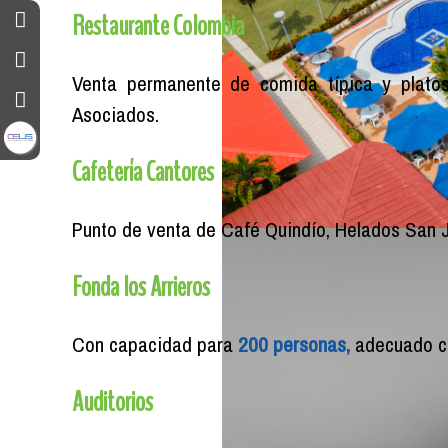
Restaurante Colombia
Venta permanente de comida típica y platos
Asociados.
Cafetería Cantores
Punto de venta de Café Quindío, Helados San J
Fonda los Arrieros
Con capacidad para
200 personas,
adecuado co
Auditorios