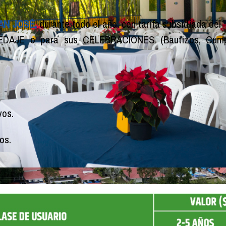
AN JOSÉ,
durante todo el año, con tarifa subsidiada del
EDAJE o para sus CELEBRACIONES (Bautizos, Cumplea
vos.
os.