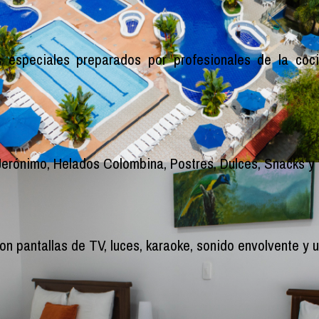
 especiales preparados por profesionales de la coci
erónimo, Helados Colombina, Postres, Dulces, Snacks y 
n pantallas de TV, luces, karaoke, sonido envolvente y un