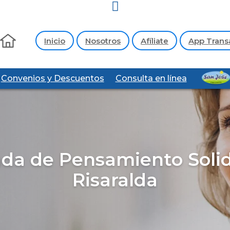
Inicio
Nosotros
Afíliate
App Trans
Convenios y Descuentos
Consulta en línea
da de Pensamiento Solid
Risaralda