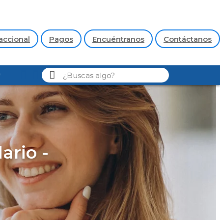
accional
Pagos
Encuéntranos
Contáctanos
ario -