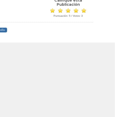
Califique esta
Publicación
Puntuación:
5
/ Votos:
3
edIn