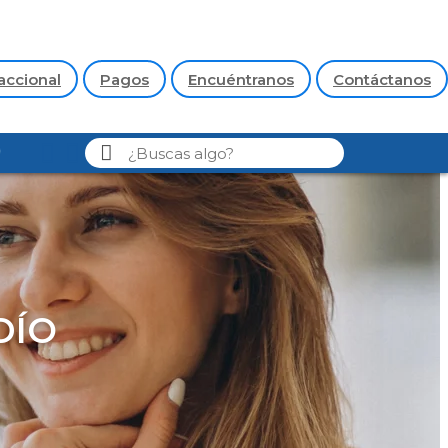
accional
Pagos
Encuéntranos
Contáctanos
DÍO