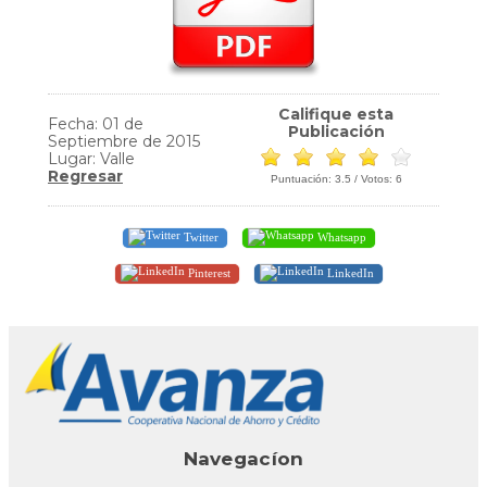
Califique esta
Fecha: 01 de
Publicación
Septiembre de 2015
Lugar: Valle
Regresar
Puntuación:
3.5
/ Votos:
6
Twitter
Whatsapp
Pinterest
LinkedIn
Navegacíon