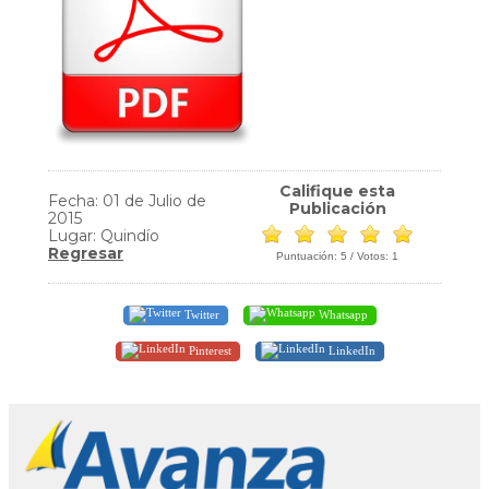
Califique esta
Fecha: 01 de Julio de
Publicación
2015
Lugar: Quindío
Regresar
Puntuación:
5
/ Votos:
1
Twitter
Whatsapp
Pinterest
LinkedIn