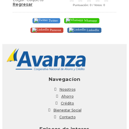
Regresar
Puntuación:
0
/ Votos:
0
Twitter
Whatsapp
Pinterest
LinkedIn
Navegacíon
Nosotros
Ahorro
Crédito
Bienestar Social
Contacto
Enlaces de interes