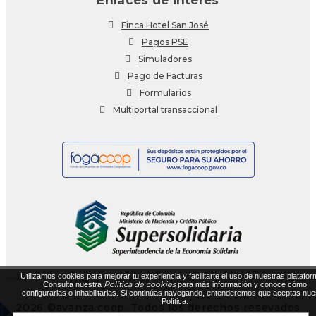
Finca Hotel San José
Pagos PSE
Simuladores
Pago de Facturas
Formularios
Multiportal transaccional
Utilizamos cookies para mejorar tu experiencia y facilitarte el uso de nuestras platafor
Política de cookies
Consulta nuestra
para más información y conoce cómo
configurarlas o inhabilitarlas. Si continúas navegando, entenderemos que aceptas nue
Política.
2026 ©avanza.coop. Todos los derechos resevados