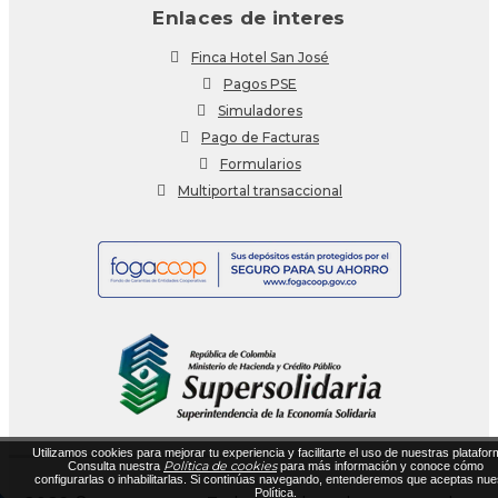
Enlaces de interes
Finca Hotel San José
Pagos PSE
Simuladores
Pago de Facturas
Formularios
Multiportal transaccional
Utilizamos cookies para mejorar tu experiencia y facilitarte el uso de nuestras platafor
Política de cookies
Consulta nuestra
para más información y conoce cómo
configurarlas o inhabilitarlas. Si continúas navegando, entenderemos que aceptas nue
Política.