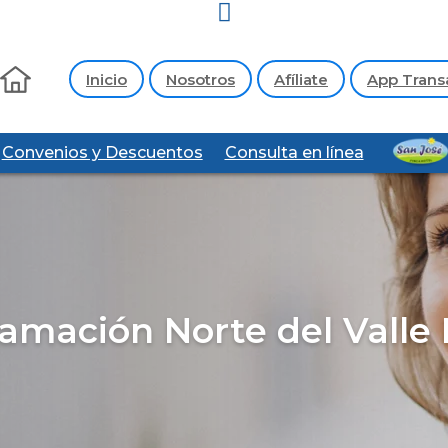
Inicio
Nosotros
Afíliate
App Trans
Convenios y Descuentos
Consulta en línea
amación Norte del Vall