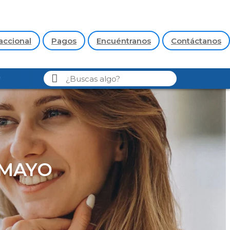
accional
Pagos
Encuéntranos
Contáctanos
e MAYO