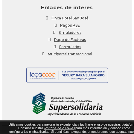
Enlaces de interes
Finca Hotel San José
Pagos PSE
Simuladores
Pago de Facturas
Formularios
Multiportal transaccional
Utilizamos cookies para mejorar tu experiencia y facilitarte el uso de nuestras platafor
Política de cookies
Consulta nuestra
para más información y conoce cómo
configurarlas o inhabilitarlas. Si continúas navegando, entenderemos que aceptas nue