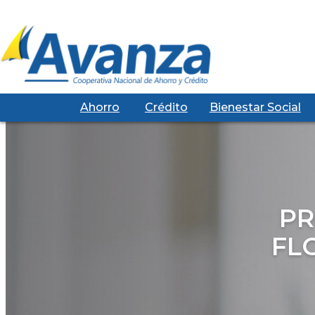
Ahorro
Crédito
Bienestar Social
PR
FL