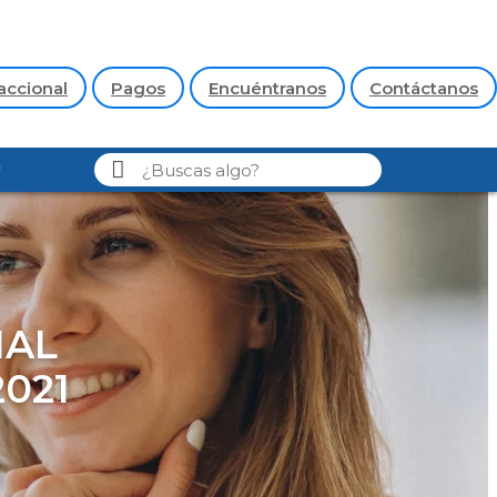
accional
Pagos
Encuéntranos
Contáctanos
IAL
021