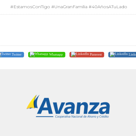
#EstamosConTigo #UnaGranFamilia #40AñosATuLado
Twitter
Whatsapp
Pinterest
Link