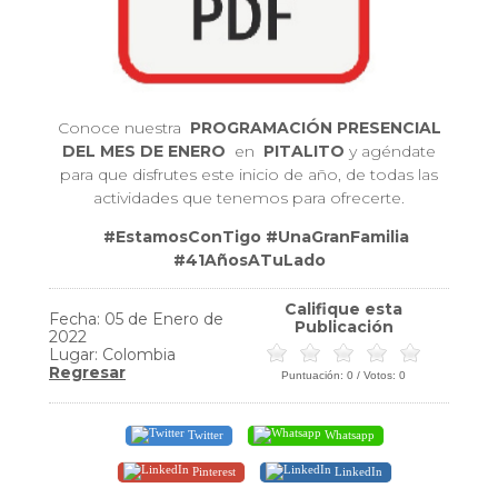
Conoce nuestra
PROGRAMACIÓN PRESENCIAL
DEL MES DE ENERO
en
PITALITO
y agéndate
para que disfrutes este inicio de año, de todas las
actividades que tenemos para ofrecerte.
#EstamosConTigo #UnaGranFamilia
#41AñosATuLado
Califique esta
Fecha: 05 de Enero de
Publicación
2022
Lugar: Colombia
Regresar
Puntuación:
0
/ Votos:
0
Twitter
Whatsapp
Pinterest
LinkedIn