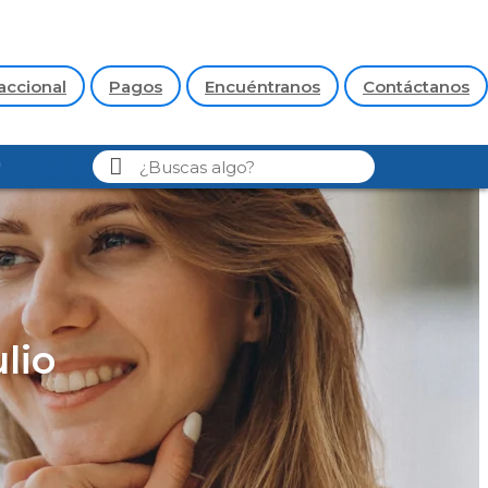
accional
Pagos
Encuéntranos
Contáctanos
lio