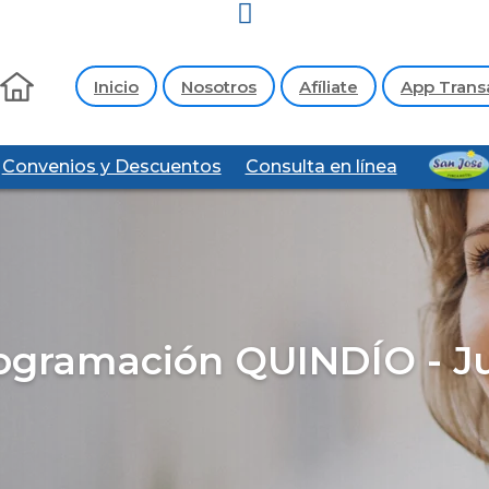
Inicio
Nosotros
Afíliate
App Trans
Convenios y Descuentos
Consulta en línea
ogramación QUINDÍO - Ju